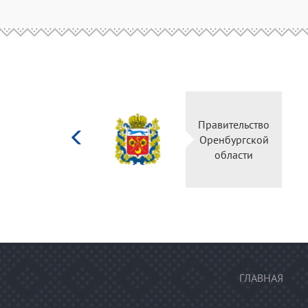
Министерство
Правительство
культуры
Оренбургской
Российской
области
федерации
ГЛАВНАЯ