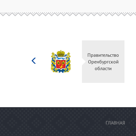
Министерство
Правительство
культуры
Оренбургской
Российской
области
федерации
ГЛАВНАЯ