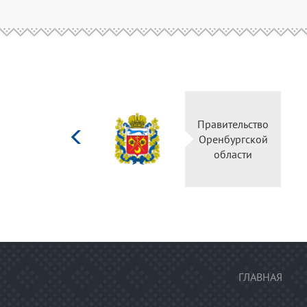
Министерство
Правитель
культуры
Оренбургс
Российской
област
федерации
ГЛАВНАЯ