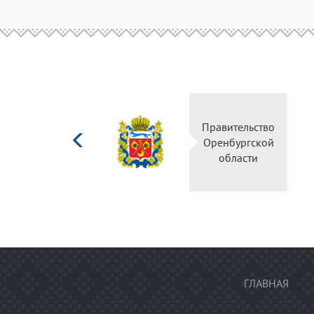
Министерство
Правительство
культуры
Оренбургской
Российской
области
федерации
ГЛАВНАЯ