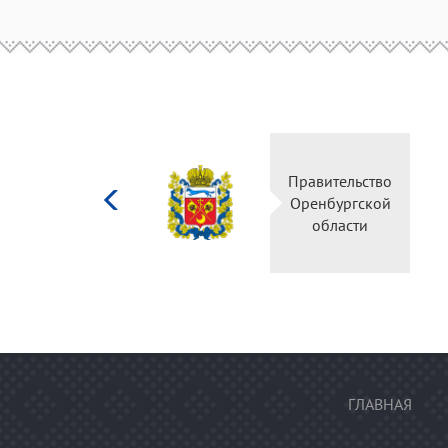
Министерство
Правительство
культуры
Оренбургской
Российской
области
федерации
ГЛАВНАЯ