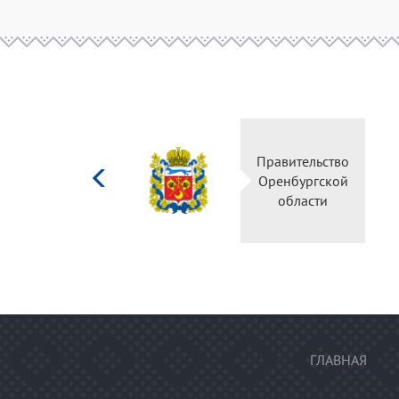
Министерство
Правительство
культуры
Оренбургской
Российской
области
федерации
ГЛАВНАЯ