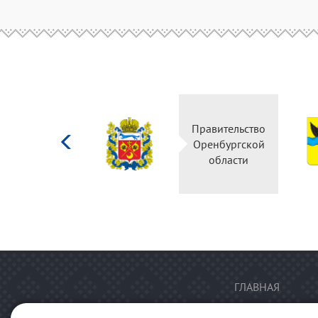
Министерство
Правительство
культуры
Оренбургской
Российской
области
федерации
ГЛАВНАЯ