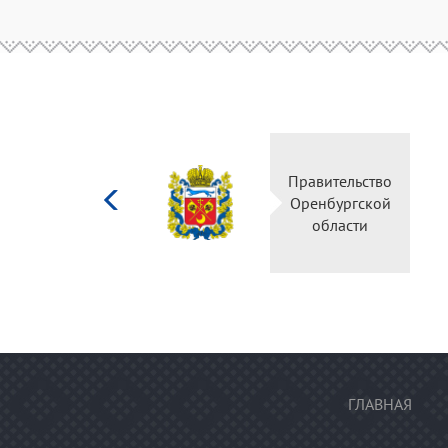
Министерство
Правительство
культуры
Оренбургской
Российской
области
федерации
ГЛАВНАЯ