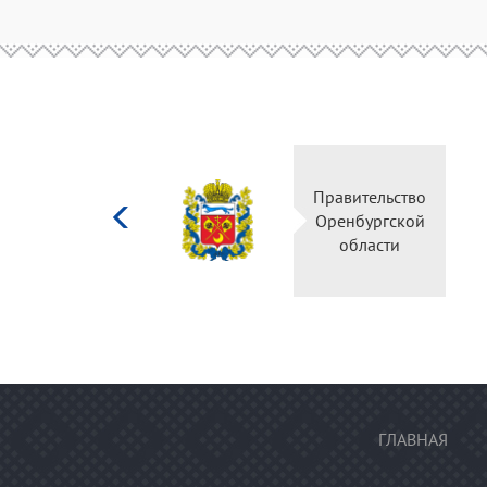
Министерство
Правительство
культуры
Оренбургской
Российской
области
федерации
ГЛАВНАЯ