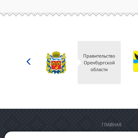
Министерство
Правительство
культуры
Оренбургской
Российской
области
федерации
ГЛАВНАЯ