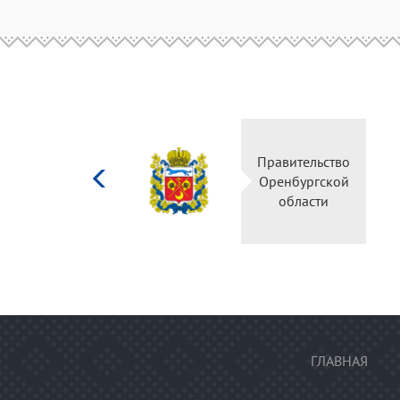
Министерство
Правительств
культуры
Оренбургско
Российской
области
федерации
ГЛАВНАЯ