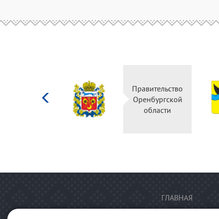
Министерство
Правительство
культуры
Оренбургской
Российской
области
федерации
ГЛАВНАЯ