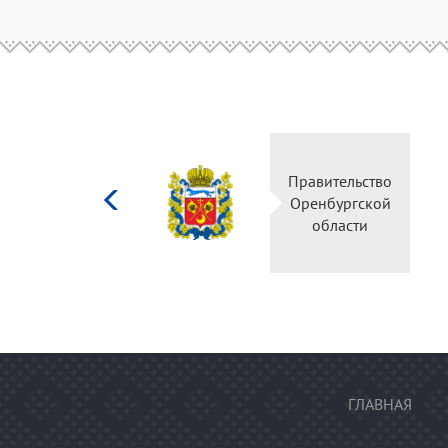
Министерство
Правительство
культуры
Оренбургской
Российской
области
федерации
ГЛАВНАЯ