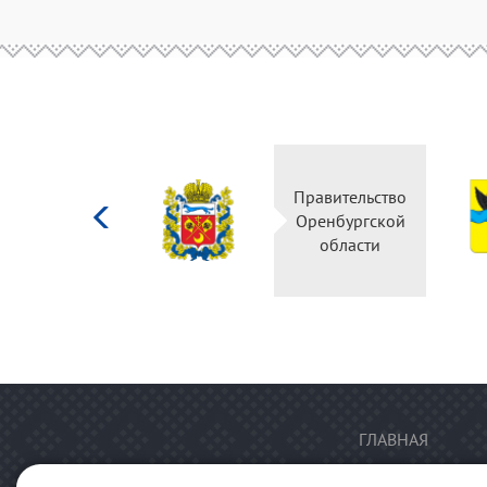
Министерство
Правительство
культуры
Оренбургской
Российской
области
федерации
ГЛАВНАЯ