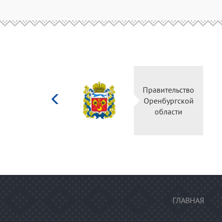
Министерство
Правител
культуры
Оренбур
Российской
облас
федерации
ГЛАВНАЯ