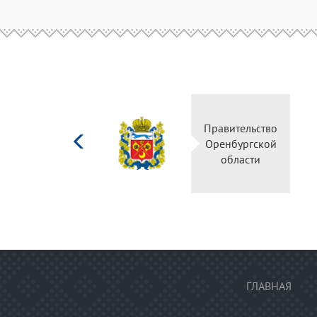
Министерство
культуры
Российской
федерации
ГЛАВНАЯ