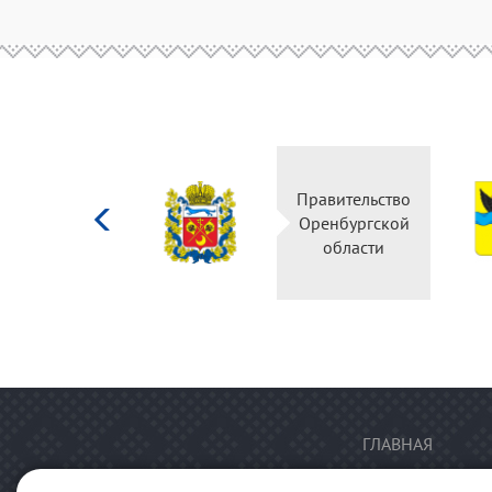
Министерство
Правительство
культуры
Оренбургской
Российской
области
федерации
ГЛАВНАЯ