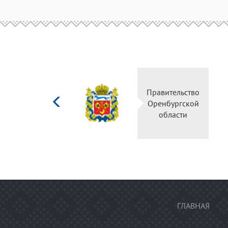
Министерство
Правительство
культуры
Оренбургской
Российской
области
федерации
ГЛАВНАЯ