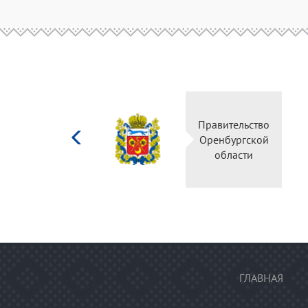
Министерство
Правительство
культуры
Оренбургской
Российской
области
федерации
ГЛАВНАЯ