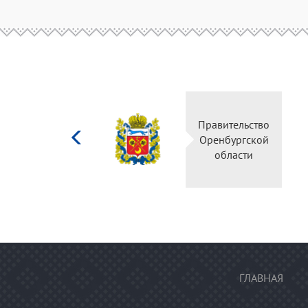
Министерство
Правительство
культуры
Оренбургской
Российской
области
федерации
ГЛАВНАЯ