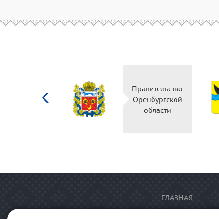
Министерство
Правительство
культуры
Оренбургской
Российской
области
федерации
ГЛАВНАЯ