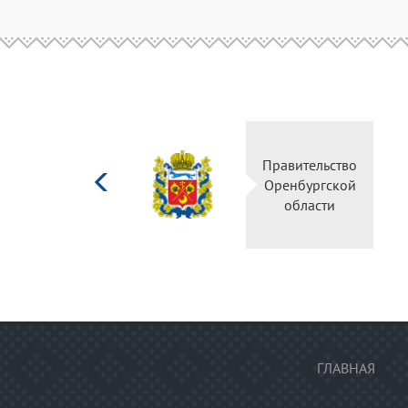
Министерство
Правительство
культуры
Оренбургской
Российской
области
федерации
ГЛАВНАЯ