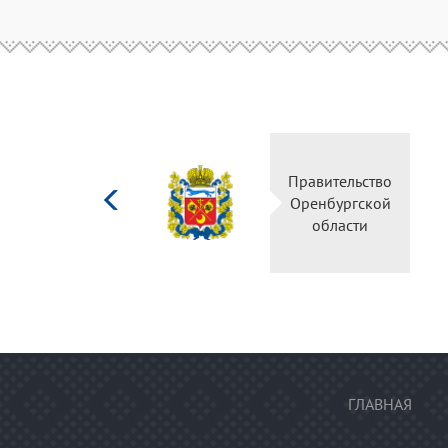
Министерство
Правительство
культуры
Оренбургской
Российской
области
федерации
ГЛАВНАЯ