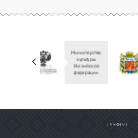
Министерство
культуры
Российской
федерации
ГЛАВНАЯ