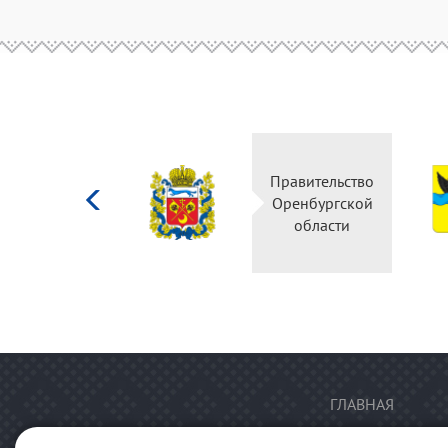
Министерство
Правительство
культуры
Оренбургской
Российской
области
федерации
ГЛАВНАЯ