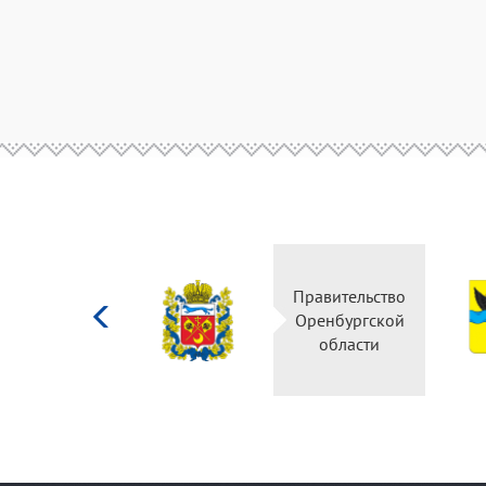
Министерство
Правительство
культуры
Оренбургской
Российской
области
федерации