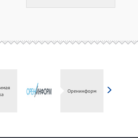
имая
Оренинформ
ка