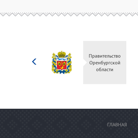
Министерство
Правительство
культуры
Оренбургской
Российской
области
федерации
ГЛАВНАЯ