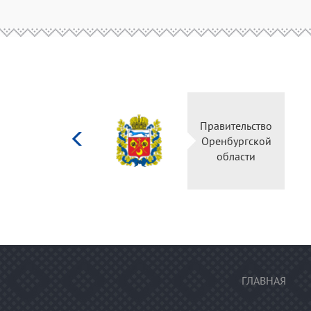
Министерство
Правительство
культуры
Оренбургской
Российской
области
федерации
ГЛАВНАЯ