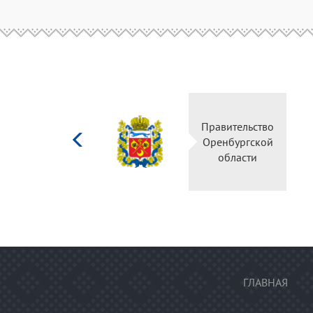
Министерство
Правительство
культуры
Оренбургской
Российской
области
федерации
ГЛАВНАЯ