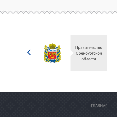
Министерство
Правительство
культуры
Оренбургской
Российской
области
федерации
ГЛАВНАЯ