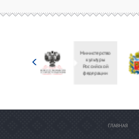
Министерство
культуры
Российской
федерации
ГЛАВНАЯ