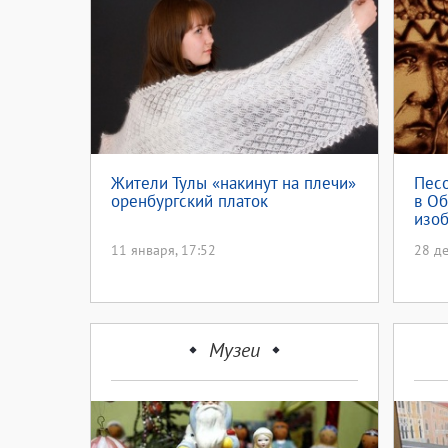
Жители Тулы «накинут на плечи»
Песо
оренбургский платок
в О
изоб
11 января, 17:52
28 де
Музеи