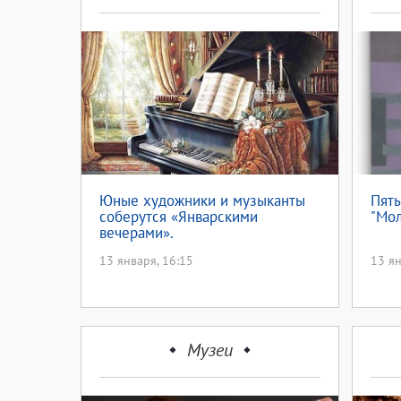
Юные художники и музыканты
Пяты
соберутся «Январскими
"Мо
вечерами».
13 января, 16:15
13 ян
Музеи