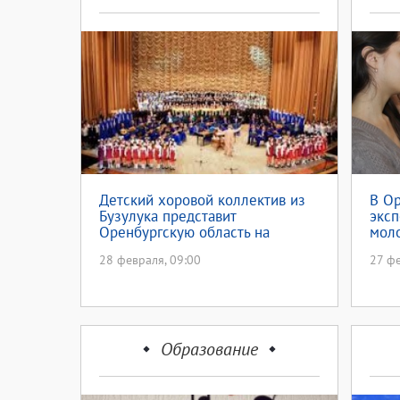
Детский хоровой коллектив из
В О
Бузулука представит
эксп
Оренбургскую область на
мол
Всероссийском хоровом
28 февраля, 09:00
27 фе
фестивале в Нижнем Новгороде
Образование