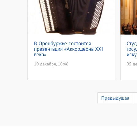
В Оренбуржье состоится
Студ
презентация «Аккордеона XXI
госу
века»
иску
меж
10 декабря, 10:46
05 де
Предыдущая