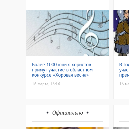
Более 1000 юных хористов
В Го
примут участие в областном
учас
конкурсе «Хоровая весна»
прем
Откр
16 марта, 16:16
16 ма
фест
Официально