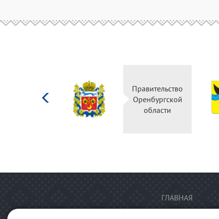
Министерство
Правительство
культуры
Оренбургской
Российской
области
федерации
ГЛАВНАЯ