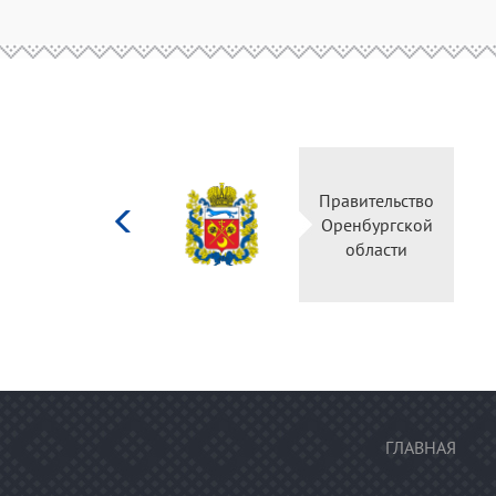
Министерство
Правительство
культуры
Оренбургской
Российской
области
федерации
ГЛАВНАЯ