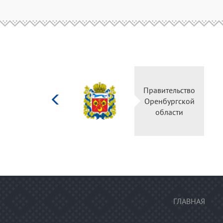
Министерство
культуры
Российской
федерации
ГЛАВНАЯ