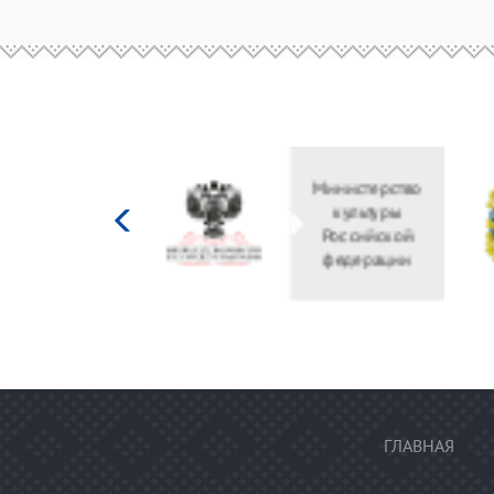
Министерство
культуры
Российской
федерации
ГЛАВНАЯ