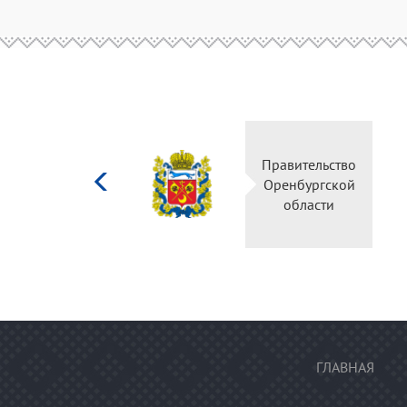
Министерство
Правительство
культуры
Оренбургской
Российской
области
федерации
ГЛАВНАЯ