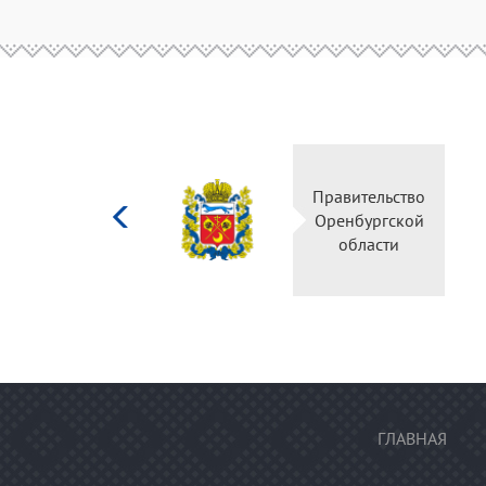
Министерство
Правительство
культуры
Оренбургской
Российской
области
федерации
ГЛАВНАЯ