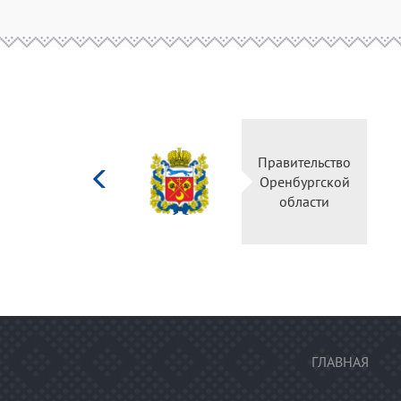
Министерство
Правительство
культуры
Оренбургской
Российской
области
федерации
ГЛАВНАЯ