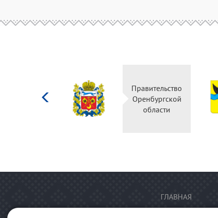
Министерство
Правительство
культуры
Оренбургской
Российской
области
федерации
ГЛАВНАЯ