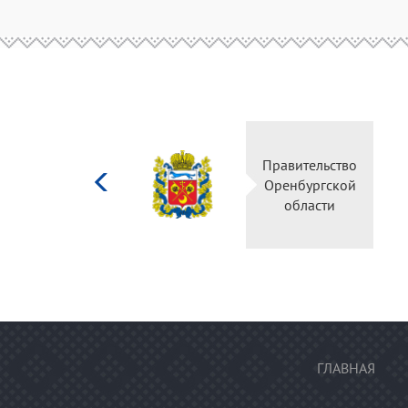
Министерство
Правительство
культуры
Оренбургской
Российской
области
федерации
ГЛАВНАЯ