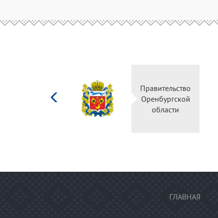
Министерство
Правительство
культуры
Оренбургской
Российской
области
федерации
ГЛАВНАЯ