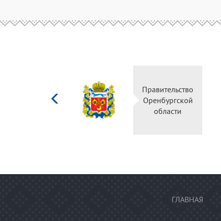
Министерство
Правительство
культуры
Оренбургской
Российской
области
федерации
ГЛАВНАЯ