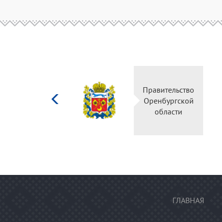
Министерство
Правител
культуры
Оренбур
Российской
облас
федерации
ГЛАВНАЯ