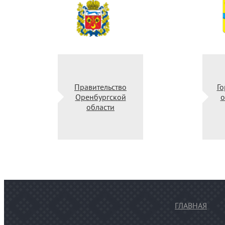
Министерство
Правительство
культуры
Оренбургской
Российской
области
федерации
ГЛАВНАЯ