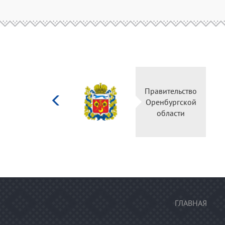
Министерство
Правительс
культуры
Оренбургск
Российской
области
федерации
ГЛАВНАЯ