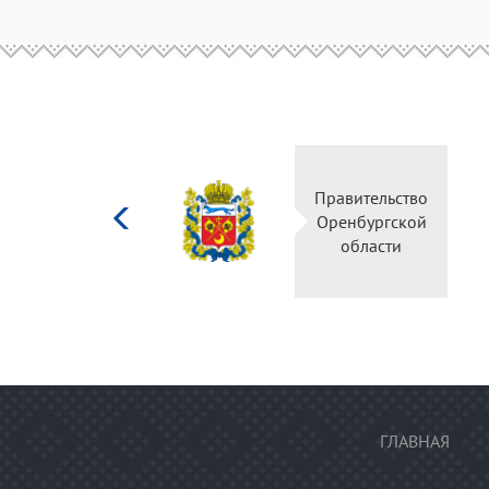
Министерство
Правительство
культуры
Оренбургской
Российской
области
федерации
ГЛАВНАЯ