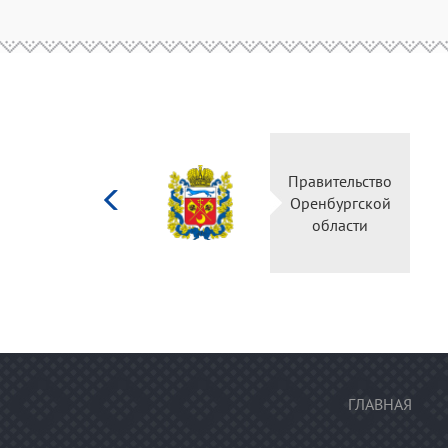
Министерство
Правите
культуры
Оренбу
Российской
обла
федерации
ГЛАВНАЯ